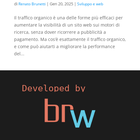
di
|
Gen 20, 2025
|
Renato Brunetti
Sviluppo e web
Il traffico organico è una delle forme più efficaci per
aumentare la visibilità di un sito web sui motori di
ricerca, senza dover ricorrere a pubblicità a
pagamento. Ma cos’è esattamente il traffico organico,
e come può aiutarti a migliorare la performance
del...
Developed by