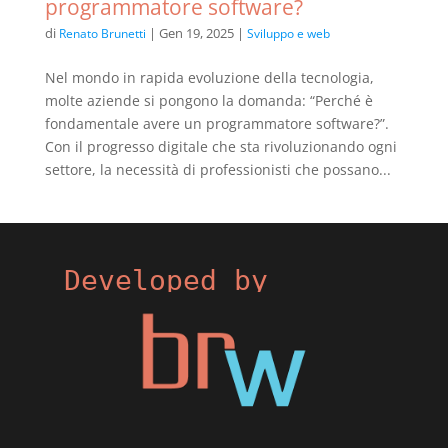
programmatore software?
di
|
Gen 19, 2025
|
Renato Brunetti
Sviluppo e web
Nel mondo in rapida evoluzione della tecnologia,
molte aziende si pongono la domanda: “Perché è
fondamentale avere un programmatore software?”.
Con il progresso digitale che sta rivoluzionando ogni
settore, la necessità di professionisti che possano...
Developed by