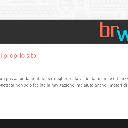
l proprio sito
un passo fondamentale per migliorare la visibilità online e ottimiz
ogettata non solo facilita la navigazione, ma aiuta anche i motori di