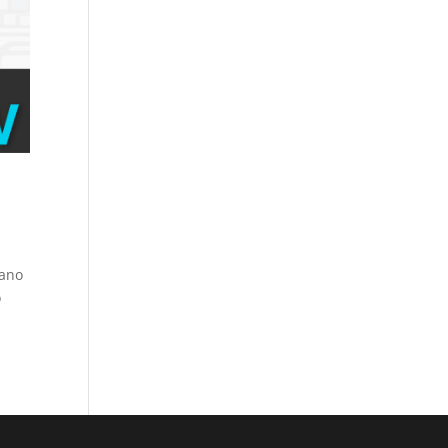
rano
o