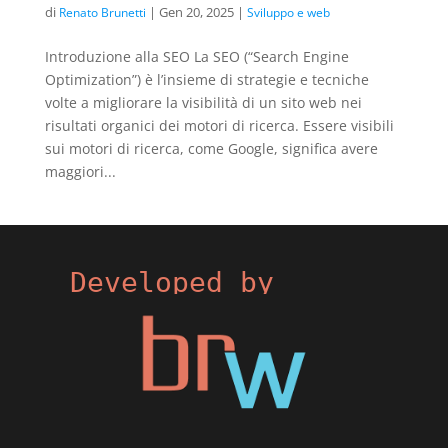
di
|
Gen 20, 2025
|
Renato Brunetti
Sviluppo e web
Introduzione alla SEO La SEO (“Search Engine
Optimization”) è l’insieme di strategie e tecniche
volte a migliorare la visibilità di un sito web nei
risultati organici dei motori di ricerca. Essere visibili
sui motori di ricerca, come Google, significa avere
maggiori...
Developed by