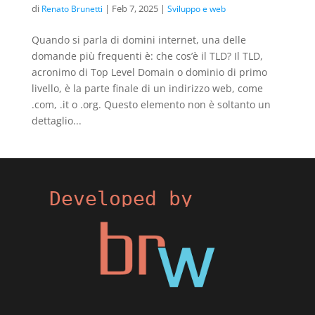
di
|
Feb 7, 2025
|
Renato Brunetti
Sviluppo e web
Quando si parla di domini internet, una delle
domande più frequenti è: che cos’è il TLD? Il TLD,
acronimo di Top Level Domain o dominio di primo
livello, è la parte finale di un indirizzo web, come
.com, .it o .org. Questo elemento non è soltanto un
dettaglio...
Developed by